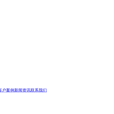
客户案例
新闻资讯
联系我们