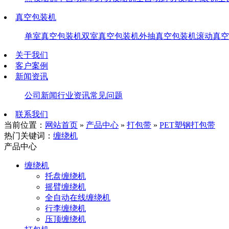
真空包装机
单室真空包装机
双室真空包装机
外抽真空包装机
滚动真空
关于我们
客户案例
新闻资讯
公司新闻
行业资讯
常见问题
联系我们
当前位置：
网站首页
»
产品中心
»
打包带
»
PET塑钢打包带
热门关键词：
缠绕机
产品中心
缠绕机
托盘缠绕机
摇臂缠绕机
全自动在线缠绕机
行李缠绕机
压顶缠绕机